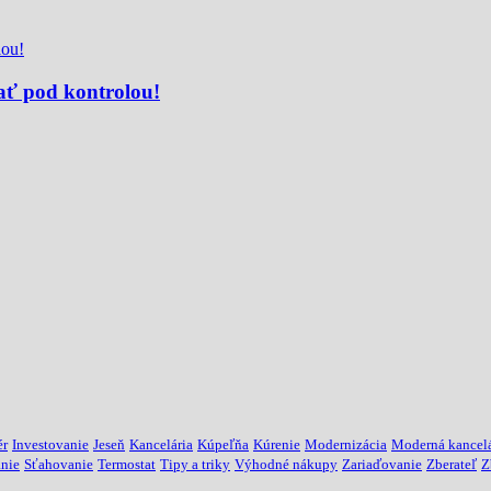
ať pod kontrolou!
ér
Investovanie
Jeseň
Kancelária
Kúpeľňa
Kúrenie
Modernizácia
Moderná kancelá
anie
Sťahovanie
Termostat
Tipy a triky
Výhodné nákupy
Zariaďovanie
Zberateľ
Z