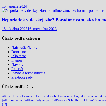
16. januára 2024
Neporiadok v detskej izbe? Poradíme vám, ako ho m
16. októbra 2023
16. novembra 2023
Články podľa kategórii
Najnovšie články
Domácnosť
Inšpirácie
Interiér
Návody
Exteriér
Stavba a rekonštrukcia
Praktické rady
Články podľa témy
Alkohol
Chata
Dekorácie
Deti
Detská izba
Domácnosť
Doplnky
Financie
Interi
jedlo
Prestavba
Radiátor
Rady a tipy
Rodičovstvo
Schodisko
Sklo
Soľ
Stravov
Štýl