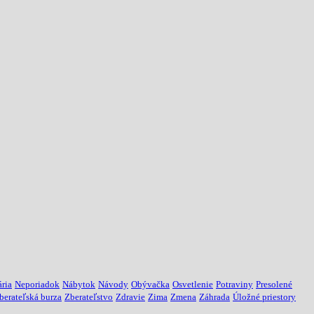
ria
Neporiadok
Nábytok
Návody
Obývačka
Osvetlenie
Potraviny
Presolené
berateľská burza
Zberateľstvo
Zdravie
Zima
Zmena
Záhrada
Úložné priestory