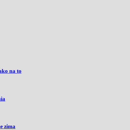
ako na to
nia
le zima