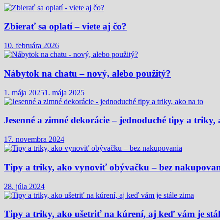
Zbierať sa oplatí – viete aj čo?
10. februára 2026
Nábytok na chatu – nový, alebo použitý?
1. mája 2025
1. mája 2025
Jesenné a zimné dekorácie – jednoduché tipy a triky, 
17. novembra 2024
Tipy a triky, ako vynoviť obývačku – bez nakupova
28. júla 2024
Tipy a triky, ako ušetriť na kúrení, aj keď vám je stá