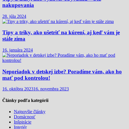
nakupovania
28. júla 2024
Tipy a triky, ako ušetriť na kúrení, aj keď vám je
stále zima
16. januára 2024
Neporiadok v detskej izbe? Poradíme vám, ako ho
mať pod kontrolou!
16. októbra 2023
16. novembra 2023
Články podľa kategórii
Najnovšie články
Domácnosť
Inšpirácie
Interiér