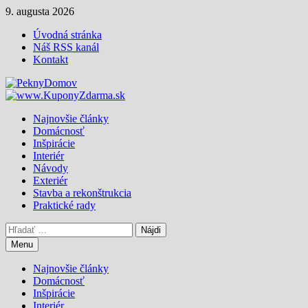
Skip
9. augusta 2026
to
Úvodná stránka
content
Náš RSS kanál
Kontakt
Najnovšie články
Domácnosť
Inšpirácie
Interiér
Návody
Exteriér
Stavba a rekonštrukcia
Praktické rady
Hľadať:
Menu
Najnovšie články
Domácnosť
Inšpirácie
Interiér